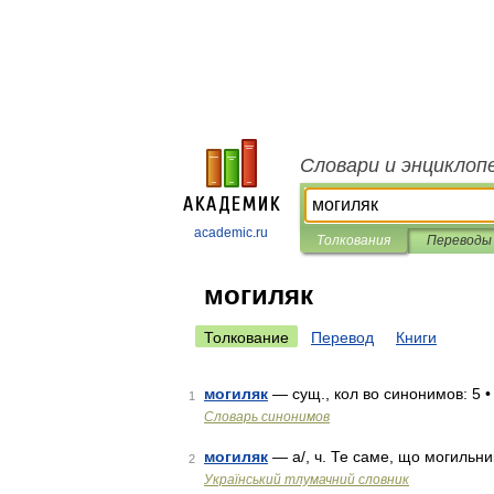
Словари и энциклоп
academic.ru
Толкования
Переводы
могиляк
Толкование
Перевод
Книги
могиляк
— сущ., кол во синонимов: 5 • 
1
Словарь синонимов
могиляк
— а/, ч. Те саме, що могильни
2
Український тлумачний словник