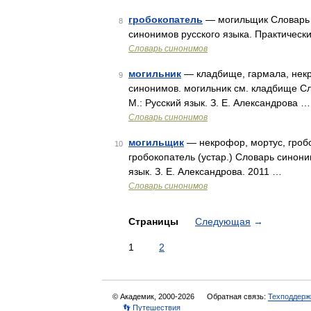
гробокопатель
— могильщик Словарь р
8
синонимов русского языка. Практически
Словарь синонимов
могильник
— кладбище, гармала, некр
9
синонимов. могильник см. кладбище Сл
М.: Русский язык. З. Е. Александрова …
Словарь синонимов
могильщик
— некрофор, мортус, гроб
10
гробокопатель (устар.) Словарь синони
язык. З. Е. Александрова. 2011 …
Словарь синонимов
Страницы
Следующая
→
1
2
© Академик, 2000-2026
Обратная связь:
Техподдерж
👣 Путешествия