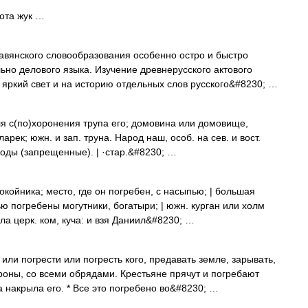
тота жук …
вянского словообразования особенно остро и быстро
ьно делового языка. Изучение древнерусского актового
 яркий свет и на историю отдельных слов русского&#8230; …
я с(по)хоронения трупа его; домовина или домовище,
арек; южн. и зап. труна. Народ наш, особ. на сев. и вост.
оды (запрещенные). | ·стар.&#8230; …
койника; место, где он погребен, с насыпью; | большая
ью погребены могутники, богатыри; | южн. курган или холм
ола церк. ком, куча: и взя Даниил&#8230; …
ли погрести или погресть кого, предавать земле, зарывать,
ороны, со всеми обрядами. Крестьяне прячут и погребают
а накрыла его. * Все это погребено во&#8230; …