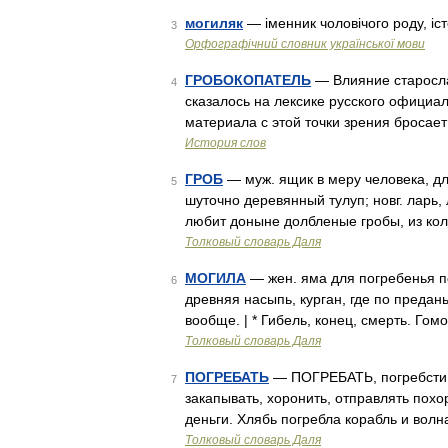
могиляк
— іменник чоловічого роду, іс
3
Орфографічний словник української мови
ГРОБОКОПАТЕЛЬ
— Влияние старосла
4
сказалось на лексике русского официал
материала с этой точки зрения бросает
История слов
ГРОБ
— муж. ящик в меру человека, дл
5
шуточно деревянный тулуп; новг. ларь, л
любит доныне долбленые гробы, из кол
Толковый словарь Даля
МОГИЛА
— жен. яма для погребенья по
6
древняя насыпь, курган, где по предан
вообще. | * Гибель, конец, смерть. Гом
Толковый словарь Даля
ПОГРЕБАТЬ
— ПОГРЕБАТЬ, погребсти и
7
закапывать, хоронить, отправлять пох
деньги. Хлябь погребла корабль и волн
Толковый словарь Даля