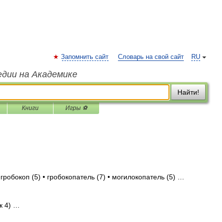
Запомнить сайт
Словарь на свой сайт
RU
едии на Академике
Найти!
Книги
Игры ⚽
гробокоп (5) • гробокопатель (7) • могилокопатель (5) …
к 4) …